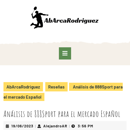
AbArcaRodriguez
Reseñas
Análisis de 888Sport para
el mercado Español
Análisis de 888Sport para el mercado Español
19/06/2023
AlejandroAR
3:56 PM
|
|