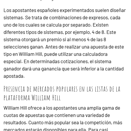
Los apostantes españoles experimentados suelen diseñar
sistemas. Se trata de combinaciones de expresos, cada
uno de los cuales se calcula por separado. Existen
diferentes tipos de sistemas, por ejemplo, 4 de 8. Este
sistema otorgará un premio si al menos 4 de las 8
selecciones ganan. Antes de realizar una apuesta de este
tipo en William Hill, puede utilizar una calculadora
especial. En determinadas cotizaciones, el sistema
ganador dará una ganancia que será inferior a la cantidad
apostada.
Presencia de mercados populares en las listas de la
plataforma William Hill
William Hill ofrece a los apostantes una amplia gama de
cuotas de apuestas que contienen una variedad de
resultados. Cuanto más popular sea la competición, más
mercados estarán disponibles para ella. Para casi