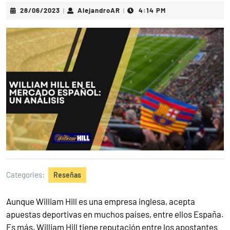
28/06/2023
AlejandroAR
4:14 PM
|
|
Categories:
Reseñas
Aunque William Hill es una empresa inglesa, acepta
apuestas deportivas en muchos países, entre ellos España.
Es más, William Hill tiene reputación entre los apostantes