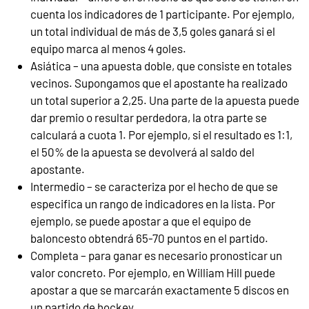
cuenta los indicadores de 1 participante. Por ejemplo,
un total individual de más de 3,5 goles ganará si el
equipo marca al menos 4 goles.
Asiática – una apuesta doble, que consiste en totales
vecinos. Supongamos que el apostante ha realizado
un total superior a 2,25. Una parte de la apuesta puede
dar premio o resultar perdedora, la otra parte se
calculará a cuota 1. Por ejemplo, si el resultado es 1:1,
el 50% de la apuesta se devolverá al saldo del
apostante.
Intermedio – se caracteriza por el hecho de que se
especifica un rango de indicadores en la lista. Por
ejemplo, se puede apostar a que el equipo de
baloncesto obtendrá 65-70 puntos en el partido.
Completa – para ganar es necesario pronosticar un
valor concreto. Por ejemplo, en William Hill puede
apostar a que se marcarán exactamente 5 discos en
un partido de hockey.