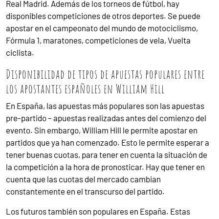
Real Madrid. Además de los torneos de fútbol, hay
disponibles competiciones de otros deportes. Se puede
apostar en el campeonato del mundo de motociclismo,
Fórmula 1, maratones, competiciones de vela, Vuelta
ciclista.
Disponibilidad de tipos de apuestas populares entre
los apostantes españoles en William Hill
En España, las apuestas más populares son las apuestas
pre-partido – apuestas realizadas antes del comienzo del
evento. Sin embargo, William Hill le permite apostar en
partidos que ya han comenzado. Esto le permite esperar a
tener buenas cuotas, para tener en cuenta la situación de
la competición a la hora de pronosticar. Hay que tener en
cuenta que las cuotas del mercado cambian
constantemente en el transcurso del partido.
Los futuros también son populares en España. Estas