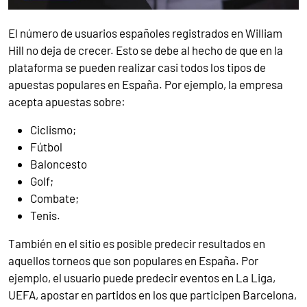
El número de usuarios españoles registrados en William
Hill no deja de crecer. Esto se debe al hecho de que en la
plataforma se pueden realizar casi todos los tipos de
apuestas populares en España. Por ejemplo, la empresa
acepta apuestas sobre:
Ciclismo;
Fútbol
Baloncesto
Golf;
Combate;
Tenis.
También en el sitio es posible predecir resultados en
aquellos torneos que son populares en España. Por
ejemplo, el usuario puede predecir eventos en La Liga,
UEFA, apostar en partidos en los que participen Barcelona,