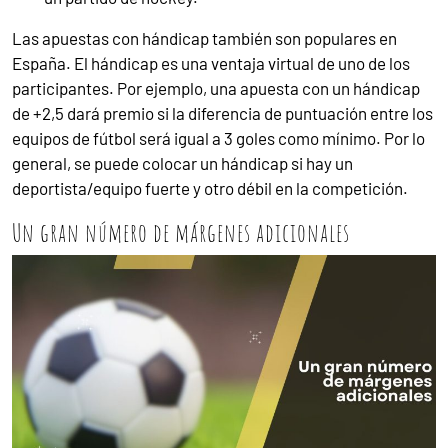
Las apuestas con hándicap también son populares en
España. El hándicap es una ventaja virtual de uno de los
participantes. Por ejemplo, una apuesta con un hándicap
de +2,5 dará premio si la diferencia de puntuación entre los
equipos de fútbol será igual a 3 goles como mínimo. Por lo
general, se puede colocar un hándicap si hay un
deportista/equipo fuerte y otro débil en la competición.
Un gran número de márgenes adicionales