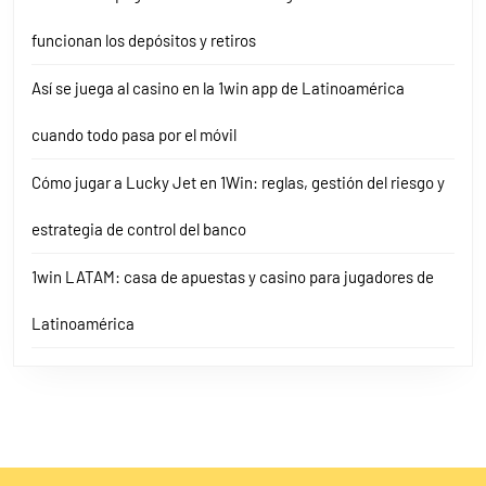
funcionan los depósitos y retiros
Así se juega al casino en la 1win app de Latinoamérica
cuando todo pasa por el móvil
Cómo jugar a Lucky Jet en 1Win: reglas, gestión del riesgo y
estrategia de control del banco
1win LATAM: casa de apuestas y casino para jugadores de
Latinoamérica