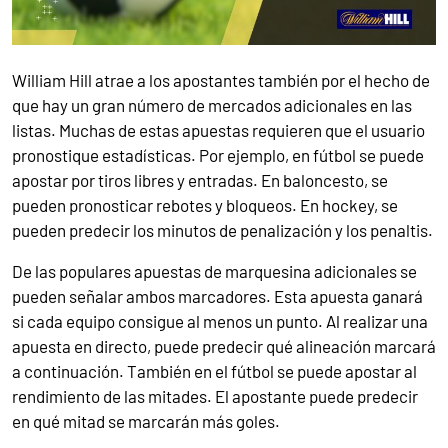
William Hill atrae a los apostantes también por el hecho de
que hay un gran número de mercados adicionales en las
listas. Muchas de estas apuestas requieren que el usuario
pronostique estadísticas. Por ejemplo, en fútbol se puede
apostar por tiros libres y entradas. En baloncesto, se
pueden pronosticar rebotes y bloqueos. En hockey, se
pueden predecir los minutos de penalización y los penaltis.
De las populares apuestas de marquesina adicionales se
pueden señalar ambos marcadores. Esta apuesta ganará
si cada equipo consigue al menos un punto. Al realizar una
apuesta en directo, puede predecir qué alineación marcará
a continuación. También en el fútbol se puede apostar al
rendimiento de las mitades. El apostante puede predecir
en qué mitad se marcarán más goles.