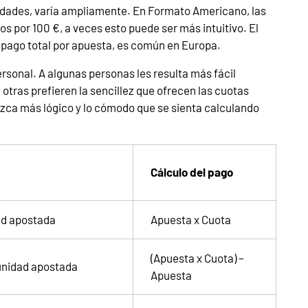
lidades, varía ampliamente. En Formato Americano, las
 por 100 €, a veces esto puede ser más intuitivo. El
 pago total por apuesta, es común en Europa.
ersonal. A algunas personas les resulta más fácil
tras prefieren la sencillez que ofrecen las cuotas
zca más lógico y lo cómodo que se sienta calculando
Cálculo del pago
ad apostada
Apuesta x Cuota
(Apuesta x Cuota) –
 unidad apostada
Apuesta