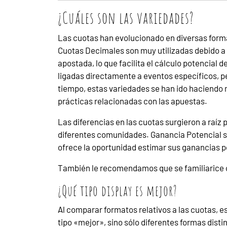
¿Cuáles son las variedades?
Las cuotas han evolucionado en diversas formas
Cuotas Decimales son muy utilizadas debido a 
apostada, lo que facilita el cálculo potencial 
ligadas directamente a eventos específicos, pe
tiempo, estas variedades se han ido haciendo 
prácticas relacionadas con las apuestas.
Las diferencias en las cuotas surgieron a raíz 
diferentes comunidades. Ganancia Potencial si
ofrece la oportunidad estimar sus ganancias p
También le recomendamos que se familiarice
¿Qué tipo display es mejor?
Al comparar formatos relativos a las cuotas, 
tipo «mejor», sino sólo diferentes formas disti