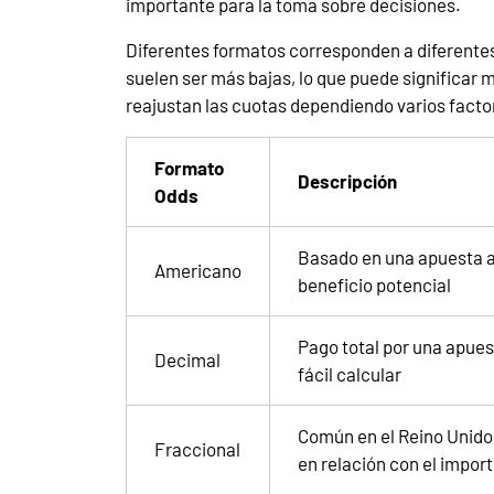
importante para la toma sobre decisiones.
Diferentes formatos corresponden a diferentes
suelen ser más bajas, lo que puede significar
reajustan las cuotas dependiendo varios facto
Formato
Descripción
Odds
Basado en una apuesta a 
Americano
beneficio potencial
Pago total por una apues
Decimal
fácil calcular
Común en el Reino Unido,
Fraccional
en relación con el impor