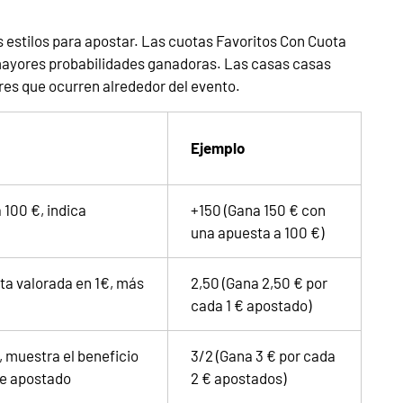
 estilos para apostar. Las cuotas Favoritos Con Cuota
 mayores probabilidades ganadoras. Las casas casas
res que ocurren alrededor del evento.
Ejemplo
100 €, indica
+150 (Gana 150 € con
una apuesta a 100 €)
ta valorada en 1€, más
2,50 (Gana 2,50 € por
cada 1 € apostado)
 muestra el beneficio
3/2 (Gana 3 € por cada
te apostado
2 € apostados)