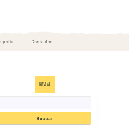
ografía
Contactos
BUSCAR
Buscar