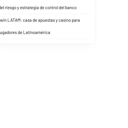
del riesgo y estrategia de control del banco
1win LATAM: casa de apuestas y casino para
jugadores de Latinoamérica