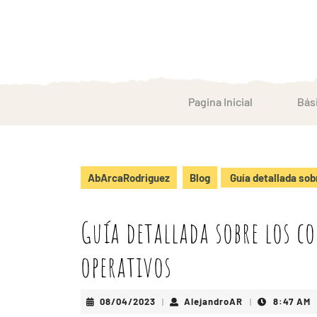
Pagina Inicial
Bás
AbArcaRodriguez
Blog
Guía detallada sob
Guía detallada sobre los co
operativos
08/04/2023
AlejandroAR
8:47 AM
|
|