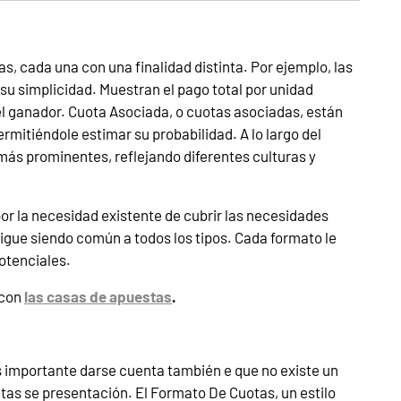
, cada una con una finalidad distinta. Por ejemplo, las
su simplicidad. Muestran el pago total por unidad
del ganador. Cuota Asociada, o cuotas asociadas, están
rmitiéndole estimar su probabilidad. A lo largo del
más prominentes, reflejando diferentes culturas y
por la necesidad existente de cubrir las necesidades
gue siendo común a todos los tipos. Cada formato le
otenciales.
 con
las casas de apuestas
.
es importante darse cuenta también e que no existe un
ntas se presentación. El Formato De Cuotas, un estilo