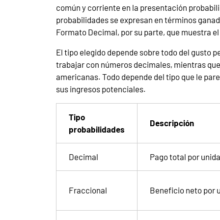
común y corriente en la presentación probabi
probabilidades se expresan en términos ganados
Formato Decimal, por su parte, que muestra el
El tipo elegido depende sobre todo del gusto p
trabajar con números decimales, mientras que o
americanas. Todo depende del tipo que le pare
sus ingresos potenciales.
Tipo
Descripción
probabilidades
Decimal
Pago total por unid
Fraccional
Beneficio neto por