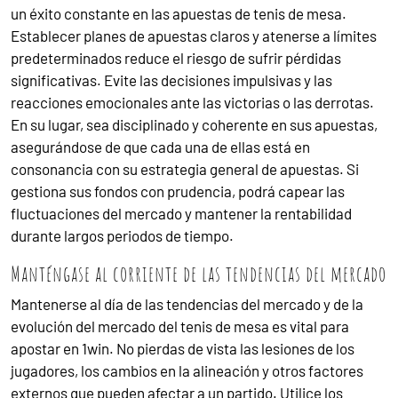
un éxito constante en las apuestas de tenis de mesa.
Establecer planes de apuestas claros y atenerse a límites
predeterminados reduce el riesgo de sufrir pérdidas
significativas. Evite las decisiones impulsivas y las
reacciones emocionales ante las victorias o las derrotas.
En su lugar, sea disciplinado y coherente en sus apuestas,
asegurándose de que cada una de ellas está en
consonancia con su estrategia general de apuestas. Si
gestiona sus fondos con prudencia, podrá capear las
fluctuaciones del mercado y mantener la rentabilidad
durante largos periodos de tiempo.
Manténgase al corriente de las tendencias del mercado
Mantenerse al día de las tendencias del mercado y de la
evolución del mercado del tenis de mesa es vital para
apostar en 1win. No pierdas de vista las lesiones de los
jugadores, los cambios en la alineación y otros factores
externos que pueden afectar a un partido. Utilice los