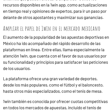
recursos disponibles en la 1win app, como actualizaciones
en tiempo real y opiniones de expertos, para ir un paso por
delante de otros apostantes y maximizar sus ganancias.
Ampliar el papel de 1win en el mercado mexicano
El aumento de la popularidad de las apuestas deportivas en
México ha ido acompañado del rápido desarrollo de las
plataformas en línea. Entre ellas, llama especialmente la
atención 1win, que cuenta con el favor de sus usuarios por
su funcionalidad y principios para satisfacer las peticiones
de los usuarios.
La plataforma ofrece una gran variedad de deportes,
desde los más populares, como el fútbol y el baloncesto,
hasta otros más especializados, como el tenis de mesa.
1win también es conocida por ofrecer cuotas competitivas
en todos los mercados de apuestas, incluido el tenis de