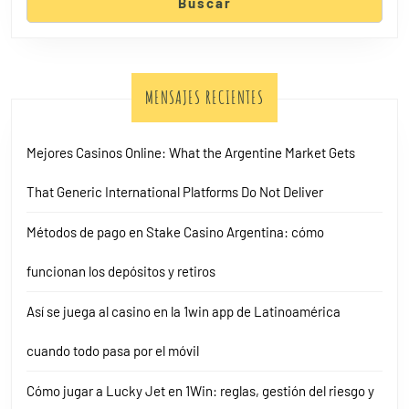
Buscar
MENSAJES RECIENTES
Mejores Casinos Online: What the Argentine Market Gets
That Generic International Platforms Do Not Deliver
Métodos de pago en Stake Casino Argentina: cómo
funcionan los depósitos y retiros
Así se juega al casino en la 1win app de Latinoamérica
cuando todo pasa por el móvil
Cómo jugar a Lucky Jet en 1Win: reglas, gestión del riesgo y