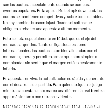
son las cuotas, especialmente cuando se comparan
eventos populares. En la app de Melbet apk download, las
cuotas se mantienen competitivas y, sobre todo, estables.
No hay cambios bruscos injustificados ni saltos que
obliguen a rehacer una apuesta a último momento.
Esto se nota especialmente en fútbol, que es el eje del
mercado argentino. Tanto en ligas locales como
internacionales, las cuotas están bien alineadas con el
mercado general y permiten armar apuestas simples o
combinadas sin sentir que el margen está excesivamente
inflado.
En apuestas en vivo, la actualización es rápida y coherente
con el desarrollo del partido. Para quienes siguen el juego
mientras apuestan, esto marca una diferencia real frente a
apps más lentas o con retraso evidente.
Mercados disponibles: profundidad bien llevada al