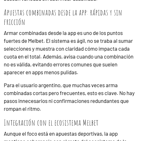
Apuestas combinadas desde la app: rápidas y sin
fricción
Armar combinadas desde la app es uno de los puntos
fuertes de Melbet. El sistema es ágil, no se traba al sumar
selecciones y muestra con claridad cómo impacta cada
cuota en el total. Además, avisa cuando una combinación
no es válida, evitando errores comunes que suelen
aparecer en apps menos pulidas.
Para el usuario argentino, que muchas veces arma
combinadas cortas pero frecuentes, esto es clave. No hay
pasos innecesarios ni confirmaciones redundantes que
rompan el ritmo.
Integración con el ecosistema Melbet
Aunque el foco está en apuestas deportivas, la app